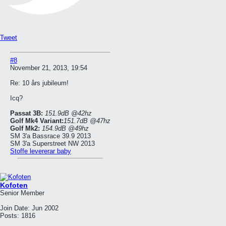
Tweet
#8
November 21, 2013, 19:54
Re: 10 års jubileum!
Icq?
Passat 3B:
151.9dB @42hz
Golf Mk4 Variant:
151.7dB @47hz
Golf Mk2:
154.9dB @49hz
SM 3'a Bassrace 39.9 2013
SM 3'a Superstreet NW 2013
Stoffe levererar baby
Kofoten
Senior Member
Join Date:
Jun 2002
Posts:
1816