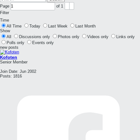
Page
of
1
Filter
Time
All Time
Today
Last Week
Last Month
Show
All
Discussions only
Photos only
Videos only
Links only
Polls only
Events only
new posts
Kofoten
Senior Member
Join Date:
Jun 2002
Posts:
1816