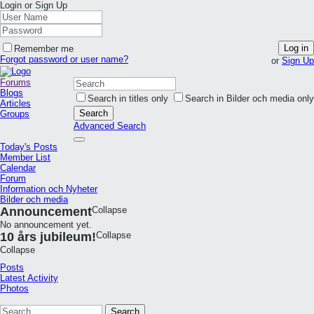
Login or Sign Up
Log in
Remember me
Forgot password or user name?
or
Sign Up
Forums
Blogs
Search in titles only
Search in Bilder och media only
Articles
Search
Groups
Advanced Search
Today's Posts
Member List
Calendar
Forum
Information och Nyheter
Bilder och media
Announcement
Collapse
No announcement yet.
10 års jubileum!
Collapse
Collapse
Posts
Latest Activity
Photos
Search