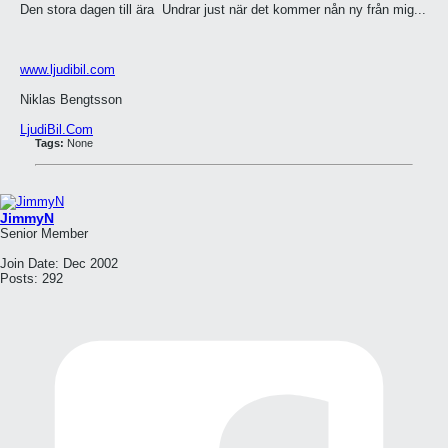
Den stora dagen till ära
Undrar just när det kommer nån ny från mig...
www.ljudibil.com
Niklas Bengtsson
LjudiBil.Com
Tags:
None
JimmyN
Senior Member
Join Date:
Dec 2002
Posts:
292