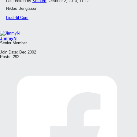
Last edited by
Kofoten
;
October 2, 2013, 11:17
.
Niklas Bengtsson
LjudiBil.Com
JimmyN
Senior Member
Join Date:
Dec 2002
Posts:
292